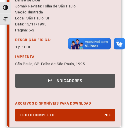
Danse de Lyon
Jornal/ Revista: Folha de São Paulo
Alternar alto contraste
Seção: Ilustrada
Local: São Paulo, SP
Alternar tamanho da fonte
Data: 13/11/1995
Página: 5-3
DESCRIÇÃO FÍSICA:
1 p. : PDF
IMPRENTA
São Paulo, SP: Folha de São Paulo, 1995.
INDICADORES
ARQUIVOS DISPONÍVEIS PARA DOWNLOAD
TEXTO COMPLETO
PDF