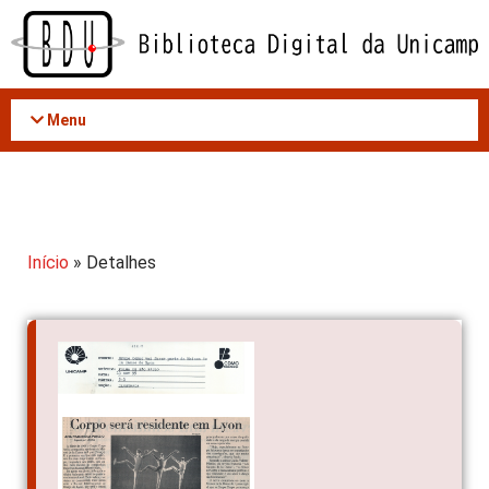
Acessar
o
conteúdo
Menu
Início
» Detalhes