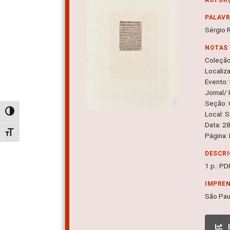
PALAV
Sérgio 
NOTAS
Coleçã
Localiz
Evento:
Jornal/
Seção: 
Alternar alto contraste
Local: 
Data: 2
Alternar tamanho da fonte
Página:
DESCRI
1 p.: PD
IMPRE
São Pau