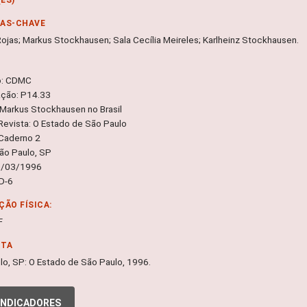
RAS-CHAVE
Rojas; Markus Stockhausen; Sala Cecília Meireles; Karlheinz Stockhausen.
o: CDMC
ação: P14.33
 Markus Stockhausen no Brasil
 Revista: O Estado de São Paulo
Caderno 2
São Paulo, SP
8/03/1996
 D-6
ÇÃO FÍSICA:
F
NTA
lo, SP: O Estado de São Paulo, 1996.
INDICADORES