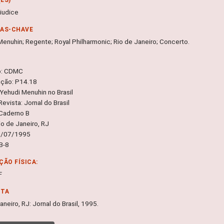
Giudice
RAS-CHAVE
Menuhin; Regente; Royal Philharmonic; Rio de Janeiro; Concerto.
o: CDMC
ação: P14.18
 Yehudi Menuhin no Brasil
Revista: Jornal do Brasil
Caderno B
io de Janeiro, RJ
5/07/1995
 B-8
ÇÃO FÍSICA:
F
NTA
aneiro, RJ: Jornal do Brasil, 1995.