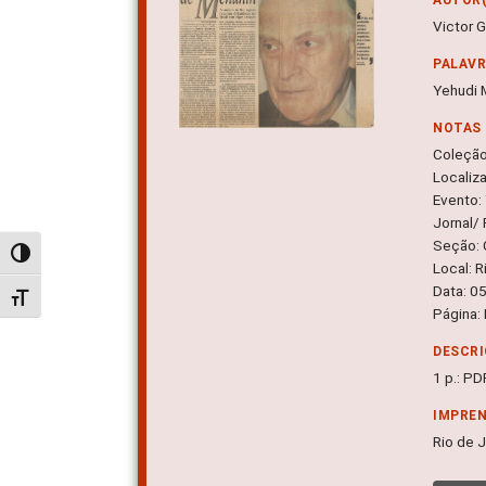
Victor 
PALAV
Yehudi 
NOTAS
Coleçã
Localiz
Evento:
Jornal/ 
Seção: 
Alternar alto contraste
Local: R
Data: 0
Alternar tamanho da fonte
Página:
DESCRI
1 p.: PD
IMPRE
Rio de J