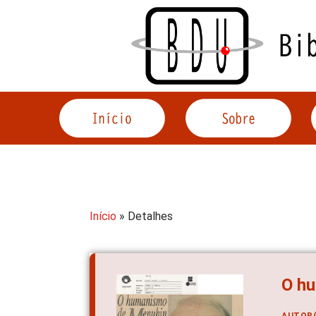
Acessar
o
conteúdo
Início
» Detalhes
O h
AUTOR(