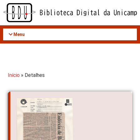
Acessar
o
conteúdo
Menu
Início
» Detalhes