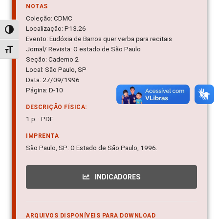
NOTAS
Coleção: CDMC
Localização: P13.26
Alternar alto contraste
Evento: Eudóxia de Barros quer verba para recitais
Jornal/ Revista: O estado de São Paulo
Alternar tamanho da fonte
Seção: Caderno 2
Local: São Paulo, SP
Data: 27/09/1996
Página: D-10
DESCRIÇÃO FÍSICA:
1 p. : PDF
IMPRENTA
São Paulo, SP: O Estado de São Paulo, 1996.
INDICADORES
ARQUIVOS DISPONÍVEIS PARA DOWNLOAD