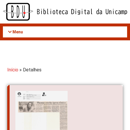
Acessar
o
conteúdo
Menu
Início
» Detalhes