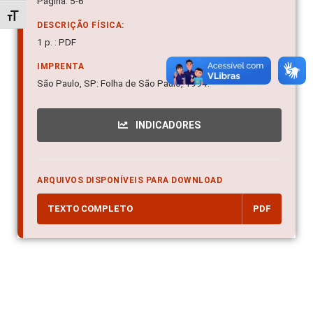
Página: 5-6
Alternar tamanho da fonte
DESCRIÇÃO FÍSICA:
1 p. : PDF
IMPRENTA
São Paulo, SP: Folha de São Paulo, 1994.
INDICADORES
ARQUIVOS DISPONÍVEIS PARA DOWNLOAD
TEXTO COMPLETO
PDF