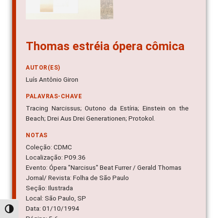
Thomas estréia ópera cômica
AUTOR(ES)
Luís Antônio Giron
PALAVRAS-CHAVE
Tracing Narcissus; Outono da Estíria; Einstein on the
Beach; Drei Aus Drei Generationen; Protokol.
NOTAS
Coleção: CDMC
Localização: P09.36
Evento: Ópera "Narcisus" Beat Furrer / Gerald Thomas
Jornal/ Revista: Folha de São Paulo
Seção: Ilustrada
Local: São Paulo, SP
Data: 01/10/1994
Alternar alto contraste