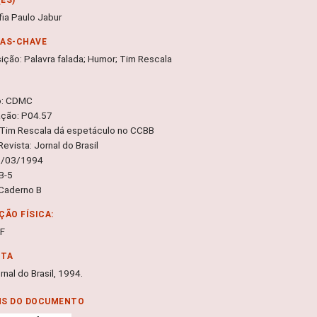
fia Paulo Jabur
RAS-CHAVE
ção: Palavra falada; Humor; Tim Rescala
o: CDMC
ação: P04.57
 Tim Rescala dá espetáculo no CCBB
Revista: Jornal do Brasil
6/03/1994
 B-5
Caderno B
ÇÃO FÍSICA:
DF
NTA
Jornal do Brasil, 1994.
NS DO DOCUMENTO