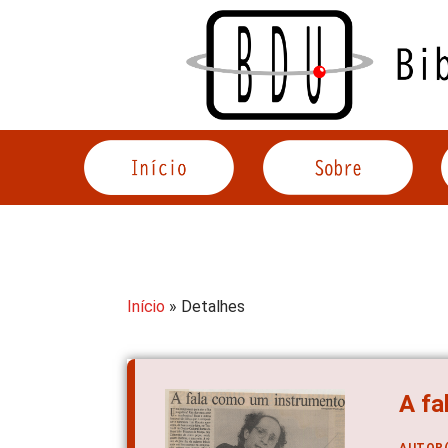
Acessar
o
conteúdo
Início
» Detalhes
A fa
AUTOR(