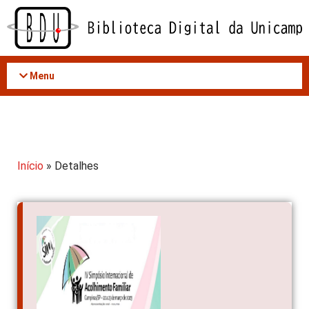
Acessar
o
conteúdo
Menu
Início
» Detalhes