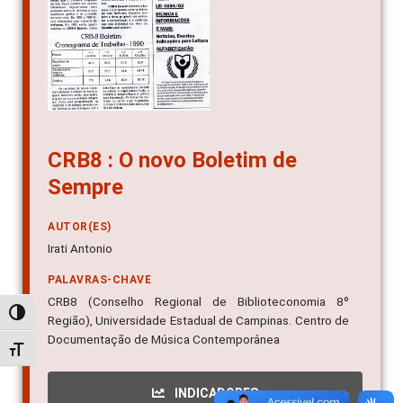
CRB8 : O novo Boletim de
Sempre
AUTOR(ES)
Irati Antonio
PALAVRAS-CHAVE
CRB8 (Conselho Regional de Biblioteconomia 8º
Alternar alto contraste
Região), Universidade Estadual de Campinas. Centro de
Documentação de Música Contemporânea
Alternar tamanho da fonte
INDICADORES