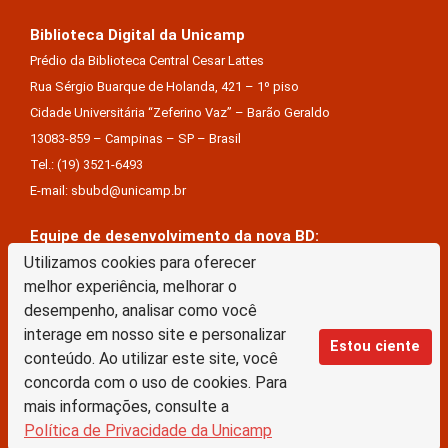
Biblioteca Digital da Unicamp
Prédio da Biblioteca Central Cesar Lattes
Rua Sérgio Buarque de Holanda, 421 – 1º piso
Cidade Universitária “Zeferino Vaz” – Barão Geraldo
13083-859 – Campinas – SP – Brasil
Tel.: (19) 3521-6493
E-mail: sbubd@unicamp.br
Equipe de desenvolvimento da nova BD:
Utilizamos cookies para oferecer
Keite Aparecida Duarte
melhor experiência, melhorar o
Márcio Vinícius De Jesus Almeida
desempenho, analisar como você
Saul Victor De Castro E Silva
interage em nosso site e personalizar
Estou ciente
conteúdo. Ao utilizar este site, você
A Biblioteca Digital da Unicamp está licenciado com uma Licença Creative Commons –
concorda com o uso de cookies. Para
Atribuição Sem Derivações 4.0 Internacional
mais informações, consulte a
Política de Privacidade da Unicamp