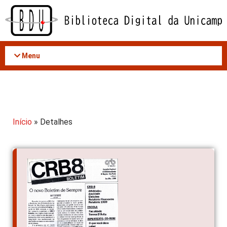
Acessar
o
conteúdo
Menu
Início
» Detalhes