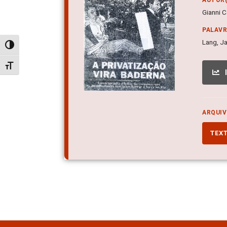
Gianni C
PALAV
Lang, Ja
Alternar alto contraste
Alternar tamanho da fonte
ARQUIV
TEX