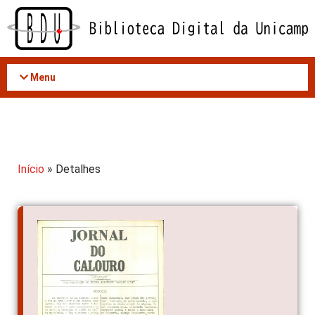
Acessar
o
conteúdo
Menu
Início
» Detalhes