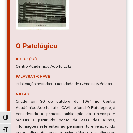
O Patológico
AUTOR(ES)
Centro Acadêmico Adolfo Lutz
PALAVRAS-CHAVE
Publicação seriadas - Faculdade de Ciências Médicas
NOTAS
Criado em 30 de outubro de 1964 no Centro
Acadêmico Adolfo Lutz - CAAL, o jornal O Patológico, é
considerada a primeira publicação da Unicamp e
Alternar alto contraste
registra a partir do ponto de vista dos alunos,
informações referentes ao pensamento e relação do
Alternar tamanho da fonte
corpo discente com a universidade em diversos