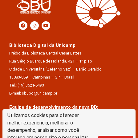
Biblioteca Digital da Unicamp
Prédio da Biblioteca Central Cesar Lattes
Rua Sérgio Buarque de Holanda, 421 – 1º piso
Cidade Universitária “Zeferino Vaz” – Barão Geraldo
13083-859 – Campinas – SP – Brasil
Tel.: (19) 3521-6493
E-mail: sbubd@unicamp.br
Equipe de desenvolvimento da nova BD:
Keite Aparecida Duarte
Utilizamos cookies para oferecer
melhor experiência, melhorar o
Márcio Vinícius De Jesus Almeida
desempenho, analisar como você
Saul Victor De Castro E Silva
interage em nosso site e personalizar