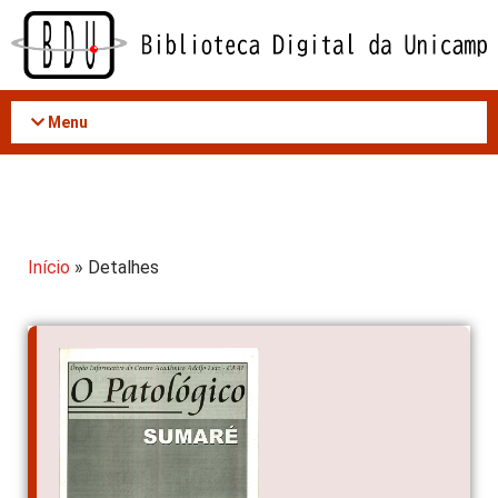
Acessar
o
conteúdo
Menu
Início
» Detalhes