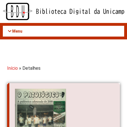
Acessar
o
conteúdo
Menu
Início
» Detalhes