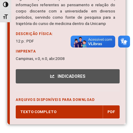
informações referentes ao pensamento e relação do
Alternar alto contraste
corpo discente com a universidade em diversos
períodos, servindo como fonte de pesquisa para a
Alternar tamanho da fonte
trajetória do curso de medicina dentro da Unicamp
DESCRIÇÃO FÍSICA:
12 p.: PDF
IMPRENTA
Campinas, v.0, n.0, abr.2008
INDICADORES
ARQUIVOS DISPONÍVEIS PARA DOWNLOAD
TEXTO COMPLETO
PDF