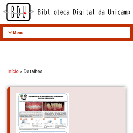
Acessar
o
conteúdo
Menu
Início
» Detalhes