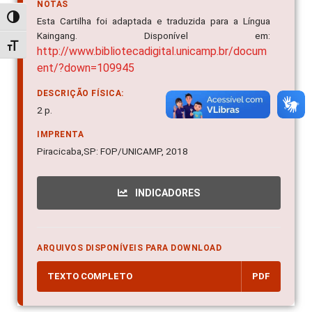
NOTAS
Alternar alto contraste
Esta Cartilha foi adaptada e traduzida para a Língua
Kaingang. Disponível em:
Alternar tamanho da fonte
http://www.bibliotecadigital.unicamp.br/docum
ent/?down=109945
DESCRIÇÃO FÍSICA:
2 p.
IMPRENTA
Piracicaba,SP: FOP/UNICAMP, 2018
INDICADORES
ARQUIVOS DISPONÍVEIS PARA DOWNLOAD
TEXTO COMPLETO
PDF