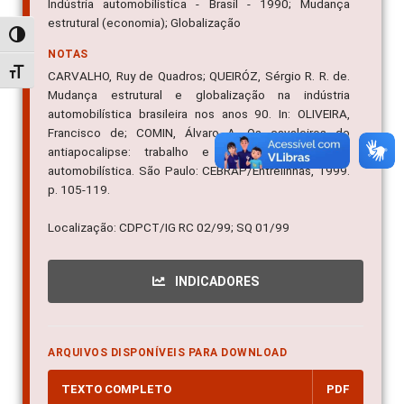
Indústria automobilística - Brasil - 1990; Mudança
estrutural (economia); Globalização
Alternar alto contraste
NOTAS
Alternar tamanho da fonte
CARVALHO, Ruy de Quadros; QUEIRÓZ, Sérgio R. R. de.
Mudança estrutural e globalização na indústria
automobilística brasileira nos anos 90. In: OLIVEIRA,
Francisco de; COMIN, Álvaro A. Os cavaleiros do
antiapocalipse: trabalho e política na indústria
automobilística. São Paulo: CEBRAP/Entrelinhas, 1999.
p. 105-119.
Localização: CDPCT/IG RC 02/99; SQ 01/99
INDICADORES
ARQUIVOS DISPONÍVEIS PARA DOWNLOAD
TEXTO COMPLETO
PDF