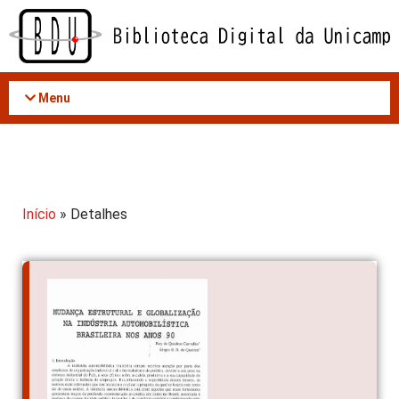
Acessar
o
conteúdo
Menu
Início
» Detalhes