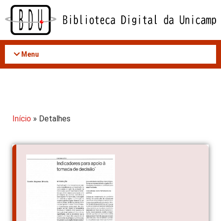
Acessar
o
conteúdo
Menu
Início
» Detalhes