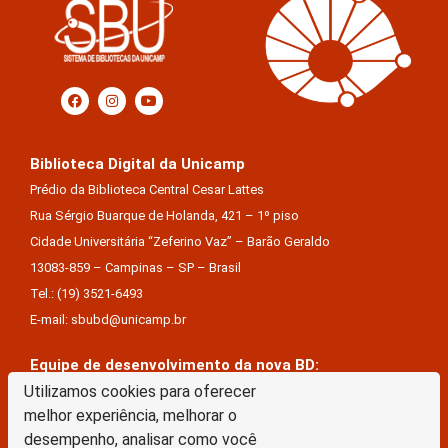
Biblioteca Digital da Unicamp
Prédio da Biblioteca Central Cesar Lattes
Rua Sérgio Buarque de Holanda, 421 – 1º piso
Cidade Universitária “Zeferino Vaz” – Barão Geraldo
13083-859 – Campinas – SP – Brasil
Tel.: (19) 3521-6493
E-mail: sbubd@unicamp.br
Equipe de desenvolvimento da nova BD:
Utilizamos cookies para oferecer
Keite Aparecida Duarte
melhor experiência, melhorar o
Márcio Vinícius De Jesus Almeida
desempenho, analisar como você
Saul Victor De Castro E Silva