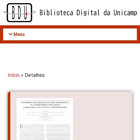
Acessar
o
conteúdo
Menu
Início
» Detalhes