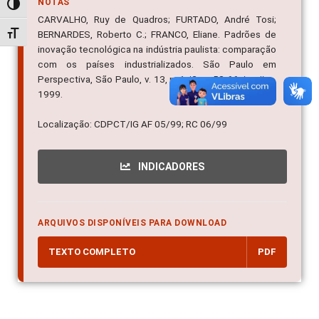
NOTAS
Alternar alto contraste
CARVALHO, Ruy de Quadros; FURTADO, André Tosi;
BERNARDES, Roberto C.; FRANCO, Eliane. Padrões de
Alternar tamanho da fonte
inovação tecnológica na indústria paulista: comparação
com os países industrializados. São Paulo em
Perspectiva, São Paulo, v. 13, n. 1,/2, p. 53-66, jan./jun.
1999.
Localização: CDPCT/IG AF 05/99; RC 06/99
INDICADORES
ARQUIVOS DISPONÍVEIS PARA DOWNLOAD
TEXTO COMPLETO
PDF