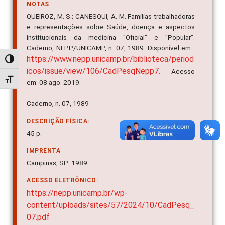
NOTAS
QUEIROZ, M. S.; CANESQUI, A. M. Famílias trabalhadoras
e representações sobre Saúde, doença e aspectos
institucionais da medicina "Oficial" e "Popular".
Caderno, NEPP/UNICAMP, n. 07, 1989. Disponível em :
https://www.nepp.unicamp.br/biblioteca/period
Alternar alto contraste
icos/issue/view/106/CadPesqNepp7.
Acesso
Alternar tamanho da fonte
em: 08 ago. 2019.
Caderno, n. 07, 1989
DESCRIÇÃO FÍSICA:
45 p.
IMPRENTA
Campinas, SP: 1989.
ACESSO ELETRÔNICO:
https://nepp.unicamp.br/wp-
content/uploads/sites/57/2024/10/CadPesq_
07.pdf