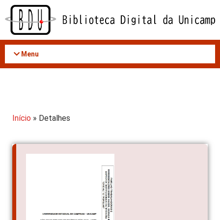
Acessar
o
conteúdo
Menu
Início
» Detalhes