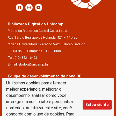
Biblioteca Digital da Unicamp
Prédio da Biblioteca Central Cesar Lattes
Rua Sérgio Buarque de Holanda, 421 – 1º piso
Cidade Universitária “Zeferino Vaz” – Barão Geraldo
13083-859 – Campinas – SP – Brasil
Tel.: (19) 3521-6493
E-mail: sbubd@unicamp.br
Equipe de desenvolvimento da nova BD:
Keite Aparecida Duarte
Utilizamos cookies para oferecer
melhor experiência, melhorar o
Márcio Vinícius De Jesus Almeida
desempenho, analisar como você
Saul Victor De Castro E Silva
interage em nosso site e personalizar
Estou ciente
conteúdo. Ao utilizar este site, você
A Biblioteca Digital da Unicamp está licenciado com uma Licença Creative Commons –
concorda com o uso de cookies. Para
Atribuição Sem Derivações 4.0 Internacional