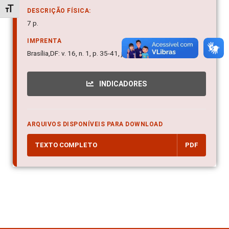
Alternar tamanho da fonte
DESCRIÇÃO FÍSICA:
7 p.
IMPRENTA
Brasília,DF: v. 16, n. 1, p. 35-41, jan./fev. 1985.
INDICADORES
ARQUIVOS DISPONÍVEIS PARA DOWNLOAD
TEXTO COMPLETO
PDF