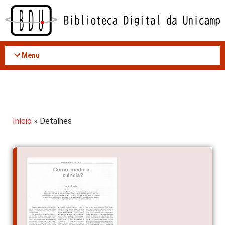
Acessar
o
conteúdo
Menu
Início
» Detalhes