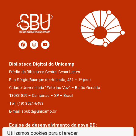
Biblioteca Digital da Unicamp
Prédio da Biblioteca Central Cesar Lattes
Rua Sérgio Buarque de Holanda, 421 – 1º piso
Cidade Universitária “Zeferino Vaz” – Barão Geraldo
13083-859 – Campinas – SP – Brasil
Tel.: (19) 3521-6493
E-mail: sbubd@unicamp.br
Equipe de desenvolvimento da nova BD:
Keite Aparecida Duarte
Utilizamos cookies para oferecer