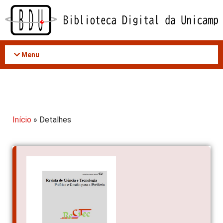
Acessar
o
conteúdo
Menu
Início
» Detalhes