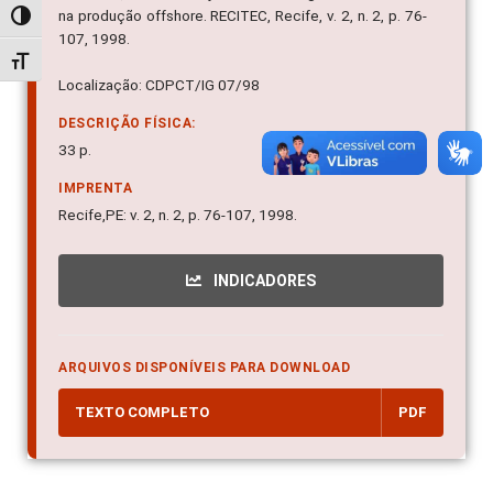
na produção offshore. RECITEC, Recife, v. 2, n. 2, p. 76-
Alternar alto contraste
107, 1998.
Alternar tamanho da fonte
Localização: CDPCT/IG 07/98
DESCRIÇÃO FÍSICA:
33 p.
IMPRENTA
Recife,PE: v. 2, n. 2, p. 76-107, 1998.
INDICADORES
ARQUIVOS DISPONÍVEIS PARA DOWNLOAD
TEXTO COMPLETO
PDF