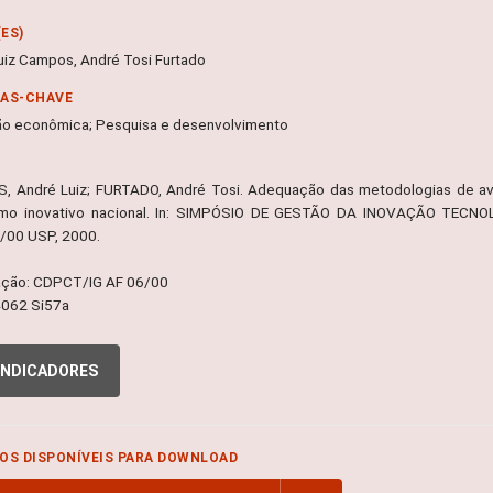
ES)
uiz Campos, André Tosi Furtado
RAS-CHAVE
ão econômica; Pesquisa e desenvolvimento
 André Luiz; FURTADO, André Tosi. Adequação das metodologias de av
mo inovativo nacional. In: SIMPÓSIO DE GESTÃO DA INOVAÇÃO TECNOLÓG
/00 USP, 2000.
ação: CDPCT/IG AF 06/00
4062 Si57a
INDICADORES
OS DISPONÍVEIS PARA DOWNLOAD