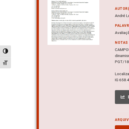
AUTOR(
André L
PALAV
Avaliaç
NOTAS
CAMPOS,
Alternar alto contraste
dinamis
PGT/18
Alternar tamanho da fonte
Localiz
IG 658.
ARQUIV