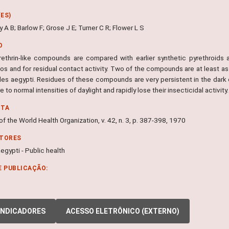
ES)
A B; Barlow F; Grose J E; Turner C R; Flower L S
O
ethrin-like compounds are compared with earlier synthetic pyrethroids and 
os and for residual contact activity. Two of the compounds are at least as
es aegypti. Residues of these compounds are very persistent in the dark 
 to normal intensities of daylight and rapidly lose their insecticidal activity.
NTA
 of the World Health Organization, v. 42, n. 3, p. 387-398, 1970
ITORES
gypti - Public health
E PUBLICAÇÃO:
INDICADORES
ACESSO ELETRÔNICO (EXTERNO)