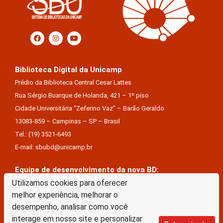
Biblioteca Digital da Unicamp
Prédio da Biblioteca Central Cesar Lattes
Rua Sérgio Buarque de Holanda, 421 – 1º piso
Cidade Universitária “Zeferino Vaz” – Barão Geraldo
13083-859 – Campinas – SP – Brasil
Tel.: (19) 3521-6493
E-mail: sbubd@unicamp.br
Equipe de desenvolvimento da nova BD:
Utilizamos cookies para oferecer
Keite Aparecida Duarte
melhor experiência, melhorar o
Márcio Vinícius De Jesus Almeida
desempenho, analisar como você
Saul Victor De Castro E Silva
interage em nosso site e personalizar