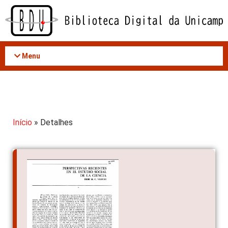
Acessar
o
conteúdo
Menu
Início
» Detalhes