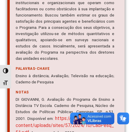
institucionais e organizacionais que operam como
facilitadores ou como obstáculos à sua implantação e
funcionamento. Buscou também estimar os graus de
satisfação dos principais agentes e beneficiários com
o Programa. Para a consecução dos seus objetivos, a
investigação utilizou-se de métodos quantitativos e
qualitativos, apoiando-se em surveys nacionais e
estudos de casos. Inicialmente, será apresentada a
avaliação do Programa na perspectiva dos diretores
das unidades escolares.
PALAVRAS-CHAVE
Alternar alto contraste
Ensino à distância; Avaliação; Televisão na educação;
Caderno de Pesquisa
Alternar tamanho da fonte
NOTAS
DI GIOVANNI, G. Avaliação do Programa de Ensino a
Distância TV Escola. Caderno de Pesquisa, Núcleo de
Estudos de Políticas Públicas, Campinas, SP., n.51,
https://nepp.unicamp.br/wp-
2001. Disponível em:
content/uploads/sites/57/2024/10/CadPesq_