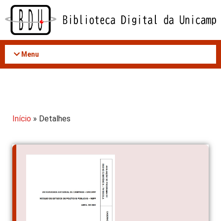
Acessar
o
conteúdo
Menu
Início
» Detalhes