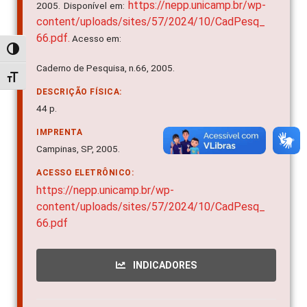
https://nepp.unicamp.br/wp-
2005. Disponível em:
content/uploads/sites/57/2024/10/CadPesq_
66.pdf.
Acesso em:
Alternar alto contraste
Caderno de Pesquisa, n.66, 2005.
Alternar tamanho da fonte
DESCRIÇÃO FÍSICA:
44 p.
IMPRENTA
Campinas, SP, 2005.
ACESSO ELETRÔNICO:
https://nepp.unicamp.br/wp-
content/uploads/sites/57/2024/10/CadPesq_
66.pdf
INDICADORES