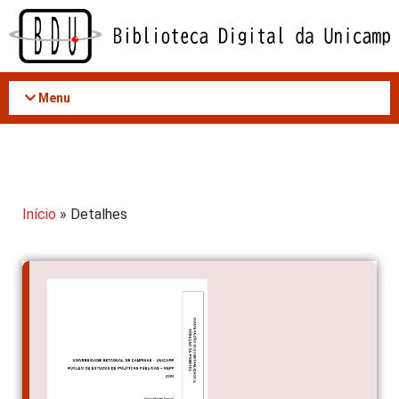
Acessar
o
conteúdo
Menu
Início
» Detalhes