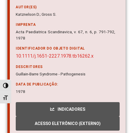
AUTOR(ES)
Katznelson D.; Gross S.
IMPRENTA
Acta Paediatrica Scandinavica, v. 67, n. 6, p. 791-792,
1978
IDENTIFICADOR DO OBJETO DIGITAL
10.1111/j.1651-2227.1978.tb16262.x
DESCRITORES
Guillain-Barre Syndrome - Pathogenesis
DATA DE PUBLICAÇÃO:
Alternar alto contraste
1978
Alternar tamanho da fonte
INDICADORES
ACESSO ELETRÔNICO (EXTERNO)