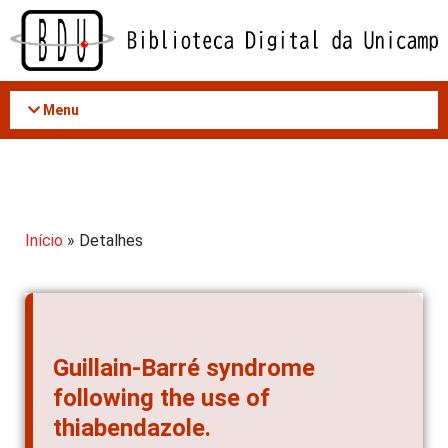
Acessar
o
conteúdo
Menu
Início
» Detalhes
Guillain-Barré syndrome
following the use of
thiabendazole.