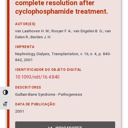
complete resolution after
cyclophosphamide treatment.
AUTOR(ES)
van Laarhoven H. W.; Rooyer F. A.; van Engelen B. G.; van
Dalen R.; Berden J. H.
IMPRENTA
Nephrology, Dialysis, Transplantation, v. 16, n. 4, p. 840-
842, 2001
IDENTIFICADOR DO OBJETO DIGITAL
10.1093/ndt/16.4.840
DESCRITORES
Alternar alto contraste
Guillain-Barre Syndrome - Pathogenesis
DATA DE PUBLICAÇÃO:
Alternar tamanho da fonte
2001