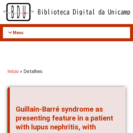
Acessar
o
conteúdo
Menu
Início
» Detalhes
Guillain-Barré syndrome as
presenting feature in a patient
with lupus nephritis, with