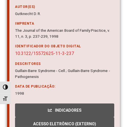
AUTOR(ES)
Gutknecht D. R.
IMPRENTA
The Journal of the American Board of Family Practice, v.
11, n. 3, p. 237-239, 1998
IDENTIFICADOR DO OBJETO DIGITAL
10.3122/15572625-11-3-237
DESCRITORES
Guillain-Barre Syndrome - Cell ; Guillain-Barre Syndrome -
Pathogenesis
DATA DE PUBLICAÇÃO:
Alternar alto contraste
1998
Alternar tamanho da fonte
INDICADORES
ACESSO ELETRÔNICO (EXTERNO)