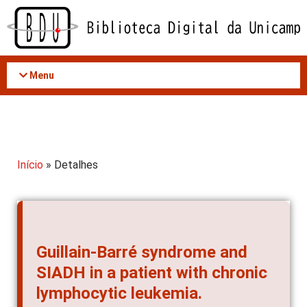
Acessar
o
conteúdo
Menu
Início
» Detalhes
Guillain-Barré syndrome and
SIADH in a patient with chronic
lymphocytic leukemia.