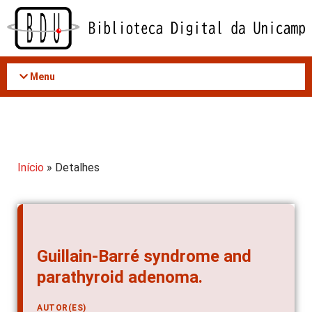
Acessar
o
conteúdo
Menu
Início
» Detalhes
Guillain-Barré syndrome and
parathyroid adenoma.
AUTOR(ES)