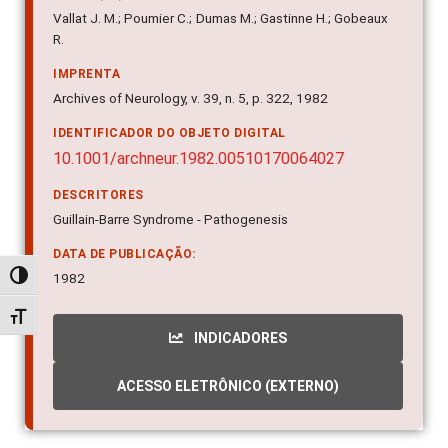
Vallat J. M.; Poumier C.; Dumas M.; Gastinne H.; Gobeaux
R.
IMPRENTA
Archives of Neurology, v. 39, n. 5, p. 322, 1982
IDENTIFICADOR DO OBJETO DIGITAL
10.1001/archneur.1982.00510170064027
DESCRITORES
Guillain-Barre Syndrome - Pathogenesis
DATA DE PUBLICAÇÃO:
1982
Alternar alto contraste
Alternar tamanho da fonte
INDICADORES
ACESSO ELETRÔNICO (EXTERNO)