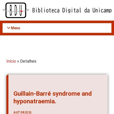
Acessar
o
conteúdo
Menu
Início
» Detalhes
Guillain-Barré syndrome and
hyponatraemia.
AUTOR(ES)