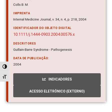
Colls B. M.
IMPRENTA
Internal Medicine Journal, v. 34, n. 4, p. 218, 2004
IDENTIFICADOR DO OBJETO DIGITAL
10.1111/j.1444-0903.2004.00576.x
DESCRITORES
Guillain-Barre Syndrome - Pathogenesis
DATA DE PUBLICAÇÃO:
2004
Alternar alto contraste
Alternar tamanho da fonte
INDICADORES
ACESSO ELETRÔNICO (EXTERNO)