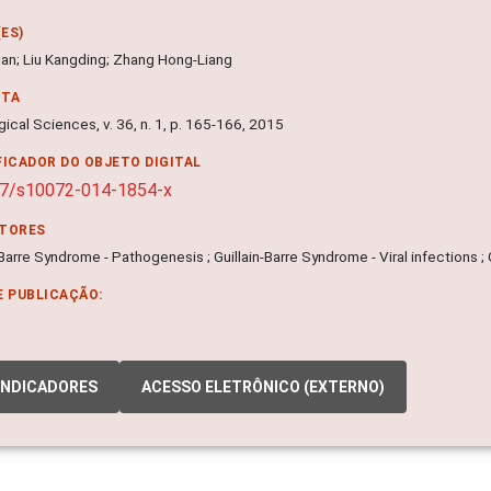
ES)
uan; Liu Kangding; Zhang Hong-Liang
NTA
ical Sciences, v. 36, n. 1, p. 165-166, 2015
FICADOR DO OBJETO DIGITAL
07/s10072-014-1854-x
ITORES
-Barre Syndrome - Pathogenesis ; Guillain-Barre Syndrome - Viral infections ; 
E PUBLICAÇÃO:
INDICADORES
ACESSO ELETRÔNICO (EXTERNO)