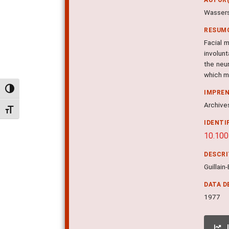
Wasserst
RESUM
Facial m
involunt
the neur
which m
Alternar alto contraste
IMPRE
Archives
Alternar tamanho da fonte
IDENTI
10.100
DESCR
Guillai
DATA D
1977