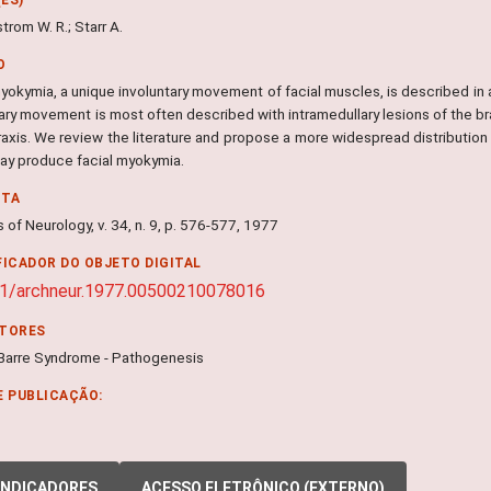
rom W. R.; Starr A.
O
yokymia, a unique involuntary movement of facial muscles, is described in a
ary movement is most often described with intramedullary lesions of the bra
axis. We review the literature and propose a more widespread distribution 
ay produce facial myokymia.
NTA
 of Neurology, v. 34, n. 9, p. 576-577, 1977
FICADOR DO OBJETO DIGITAL
1/archneur.1977.00500210078016
ITORES
n-Barre Syndrome - Pathogenesis
E PUBLICAÇÃO:
INDICADORES
ACESSO ELETRÔNICO (EXTERNO)