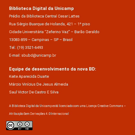
Biblioteca Digital da Unicamp
Prédio da Biblioteca Central Cesar Lattes
Rua Sérgio Buarque de Holanda, 421 – 1º piso
Cidade Universitária “Zeferino Vaz” – Barão Geraldo
13083-859 – Campinas – SP – Brasil
Tel.: (19) 3521-6493
E-mail: sbubd@unicamp.br
Equipe de desenvolvimento da nova BD:
Keite Aparecida Duarte
Márcio Vinícius De Jesus Almeida
Saul Victor De Castro E Silva
A Biblioteca Digital da Unicamp está licenciado com uma Licença Creative Commons –
Atribuição Sem Derivações 4.0 Internacional