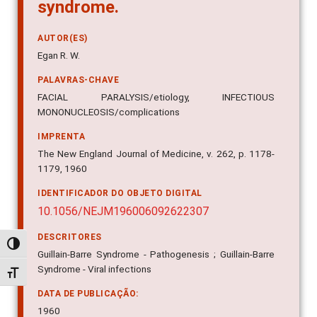
syndrome.
AUTOR(ES)
Egan R. W.
PALAVRAS-CHAVE
FACIAL PARALYSIS/etiology, INFECTIOUS
MONONUCLEOSIS/complications
IMPRENTA
The New England Journal of Medicine, v. 262, p. 1178-
1179, 1960
IDENTIFICADOR DO OBJETO DIGITAL
10.1056/NEJM196006092622307
DESCRITORES
Alternar alto contraste
Guillain-Barre Syndrome - Pathogenesis ; Guillain-Barre
Syndrome - Viral infections
Alternar tamanho da fonte
DATA DE PUBLICAÇÃO:
1960