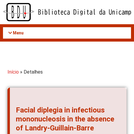
Acessar
o
conteúdo
Menu
Início
» Detalhes
Facial diplegia in infectious
mononucleosis in the absence
of Landry-Guillain-Barre