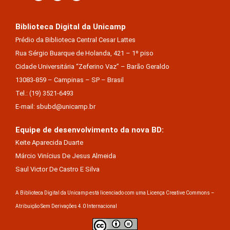
Biblioteca Digital da Unicamp
Prédio da Biblioteca Central Cesar Lattes
Rua Sérgio Buarque de Holanda, 421 – 1º piso
Cidade Universitária “Zeferino Vaz” – Barão Geraldo
13083-859 – Campinas – SP – Brasil
Tel.: (19) 3521-6493
E-mail: sbubd@unicamp.br
Equipe de desenvolvimento da nova BD:
Keite Aparecida Duarte
Márcio Vinícius De Jesus Almeida
Saul Victor De Castro E Silva
A Biblioteca Digital da Unicamp está licenciado com uma Licença Creative Commons –
Atribuição Sem Derivações 4.0 Internacional