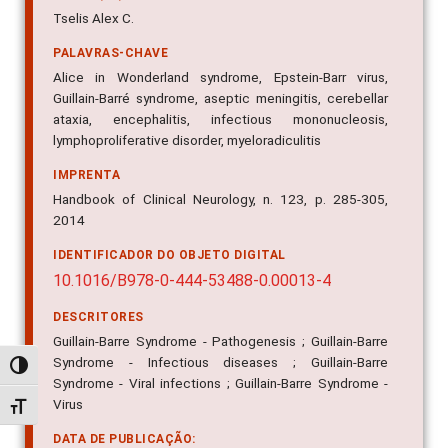
Tselis Alex C.
PALAVRAS-CHAVE
Alice in Wonderland syndrome, Epstein-Barr virus,
Guillain-Barré syndrome, aseptic meningitis, cerebellar
ataxia, encephalitis, infectious mononucleosis,
lymphoproliferative disorder, myeloradiculitis
IMPRENTA
Handbook of Clinical Neurology, n. 123, p. 285-305,
2014
IDENTIFICADOR DO OBJETO DIGITAL
10.1016/B978-0-444-53488-0.00013-4
DESCRITORES
Guillain-Barre Syndrome - Pathogenesis ; Guillain-Barre
Syndrome - Infectious diseases ; Guillain-Barre
Alternar alto contraste
Syndrome - Viral infections ; Guillain-Barre Syndrome -
Virus
Alternar tamanho da fonte
DATA DE PUBLICAÇÃO: