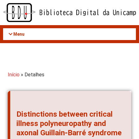
Acessar
o
conteúdo
Menu
Início
» Detalhes
Distinctions between critical
illness polyneuropathy and
axonal Guillain-Barré syndrome