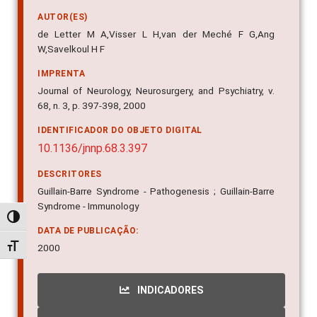
AUTOR(ES)
de Letter M A,Visser L H,van der Meché F G,Ang
W,Savelkoul H F
IMPRENTA
Journal of Neurology, Neurosurgery, and Psychiatry, v.
68, n. 3, p. 397-398, 2000
IDENTIFICADOR DO OBJETO DIGITAL
10.1136/jnnp.68.3.397
DESCRITORES
Guillain-Barre Syndrome - Pathogenesis ; Guillain-Barre
Syndrome - Immunology
Alternar alto contraste
DATA DE PUBLICAÇÃO:
Alternar tamanho da fonte
2000
INDICADORES