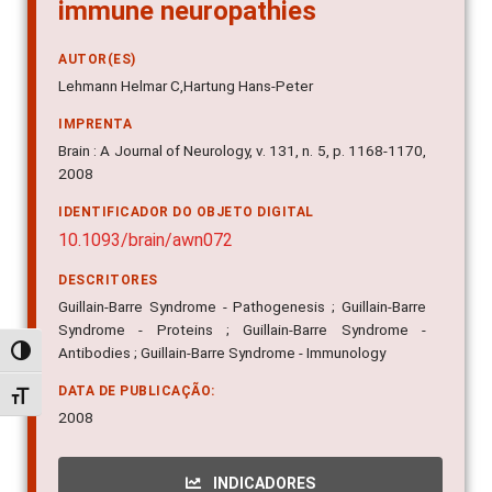
immune neuropathies
AUTOR(ES)
Lehmann Helmar C,Hartung Hans-Peter
IMPRENTA
Brain : A Journal of Neurology, v. 131, n. 5, p. 1168-1170,
2008
IDENTIFICADOR DO OBJETO DIGITAL
10.1093/brain/awn072
DESCRITORES
Guillain-Barre Syndrome - Pathogenesis ; Guillain-Barre
Syndrome - Proteins ; Guillain-Barre Syndrome -
Antibodies ; Guillain-Barre Syndrome - Immunology
Alternar alto contraste
DATA DE PUBLICAÇÃO:
Alternar tamanho da fonte
2008
INDICADORES