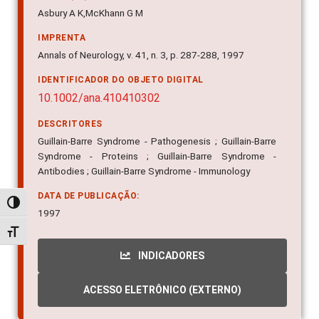
Asbury A K,McKhann G M
IMPRENTA
Annals of Neurology, v. 41, n. 3, p. 287-288, 1997
IDENTIFICADOR DO OBJETO DIGITAL
10.1002/ana.410410302
DESCRITORES
Guillain-Barre Syndrome - Pathogenesis ; Guillain-Barre
Syndrome - Proteins ; Guillain-Barre Syndrome -
Antibodies ; Guillain-Barre Syndrome - Immunology
DATA DE PUBLICAÇÃO:
Alternar alto contraste
1997
Alternar tamanho da fonte
INDICADORES
ACESSO ELETRÔNICO (EXTERNO)