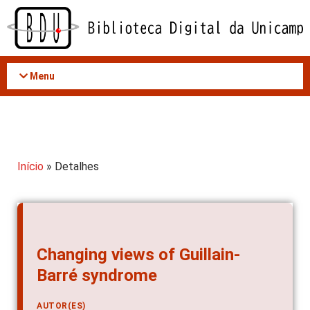
Acessar
o
conteúdo
Menu
Início
» Detalhes
Changing views of Guillain-
Barré syndrome
AUTOR(ES)