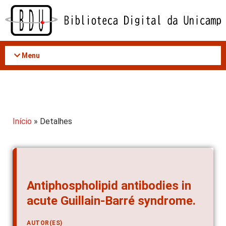
Acessar
o
conteúdo
Menu
Início
» Detalhes
Antiphospholipid antibodies in
acute Guillain-Barré syndrome.
AUTOR(ES)