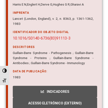
Harris E N,Englert H,Derve G,Hughes G R,Gharavi A
IMPRENTA
Lancet (London, England), v. 2, n. 8363, p. 1361-1362,
1983
IDENTIFICADOR DO OBJETO DIGITAL
10.1016/S0140-6736(83)91113-3
DESCRITORES
Guillain-Barre Syndrome - Pathogenesis ; Guillain-Barre
Syndrome - Proteins ; Guillain-Barre Syndrome -
Antibodies ; Guillain-Barre Syndrome - Immunology
Alternar alto contraste
DATA DE PUBLICAÇÃO:
1983
Alternar tamanho da fonte
INDICADORES
ACESSO ELETRÔNICO (EXTERNO)