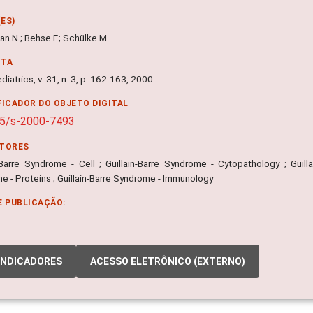
ES)
n N.; Behse F.; Schülke M.
NTA
iatrics, v. 31, n. 3, p. 162-163, 2000
FICADOR DO OBJETO DIGITAL
55/s-2000-7493
ITORES
n-Barre Syndrome - Cell ; Guillain-Barre Syndrome - Cytopathology ; Guill
e - Proteins ; Guillain-Barre Syndrome - Immunology
E PUBLICAÇÃO:
INDICADORES
ACESSO ELETRÔNICO (EXTERNO)