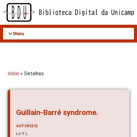
Acessar
o
conteúdo
Menu
Início
» Detalhes
Guillain-Barré syndrome.
AUTOR(ES)
Lo Y. L.