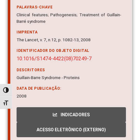
PALAVRAS-CHAVE
Clinical features; Pathogenesis; Treatment of Guillain-
Barré syndrome
IMPRENTA
The Lancet, v. 7, n.12, p. 1082-13, 2008
IDENTIFICADOR DO OBJETO DIGITAL
10.1016/S1474-4422(08)70249-7
DESCRITORES
Guillain-Barre Syndrome - Proteins
DATA DE PUBLICAÇÃO:
Alternar alto contraste
2008
Alternar tamanho da fonte
INDICADORES
ACESSO ELETRÔNICO (EXTERNO)