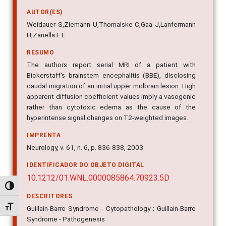
AUTOR(ES)
Weidauer S,Ziemann U,Thomalske C,Gaa J,Lanfermann
H,Zanella F E
RESUMO
The authors report serial MRI of a patient with
Bickerstaff's brainstem encephalitis (BBE), disclosing
caudal migration of an initial upper midbrain lesion. High
apparent diffusion coefficient values imply a vasogenic
rather than cytotoxic edema as the cause of the
hyperintense signal changes on T2-weighted images.
IMPRENTA
Neurology, v. 61, n. 6, p. 836-838, 2003
IDENTIFICADOR DO OBJETO DIGITAL
10.1212/01.WNL.0000085864.70923.5D
Alternar alto contraste
DESCRITORES
Alternar tamanho da fonte
Guillain-Barre Syndrome - Cytopathology ; Guillain-Barre
Syndrome - Pathogenesis