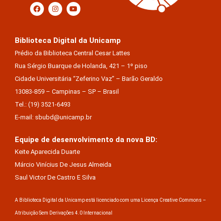
Biblioteca Digital da Unicamp
Prédio da Biblioteca Central Cesar Lattes
Rua Sérgio Buarque de Holanda, 421 – 1º piso
Cidade Universitária “Zeferino Vaz” – Barão Geraldo
13083-859 – Campinas – SP – Brasil
Tel.: (19) 3521-6493
E-mail: sbubd@unicamp.br
Equipe de desenvolvimento da nova BD:
Keite Aparecida Duarte
Márcio Vinícius De Jesus Almeida
Saul Victor De Castro E Silva
A Biblioteca Digital da Unicamp está licenciado com uma Licença Creative Commons –
Atribuição Sem Derivações 4.0 Internacional