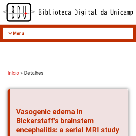
Acessar
o
conteúdo
Menu
Início
» Detalhes
Vasogenic edema in
Bickerstaff's brainstem
encephalitis: a serial MRI study