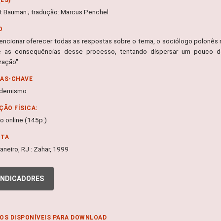
 Bauman ; tradução: Marcus Penchel
O
encionar oferecer todas as respostas sobre o tema, o sociólogo polonês m
 e as consequências desse processo, tentando dispersar um pouco 
ização"
RAS-CHAVE
dernismo
ÇÃO FÍSICA:
o online (145p.)
NTA
aneiro, RJ : Zahar, 1999
INDICADORES
OS DISPONÍVEIS PARA DOWNLOAD