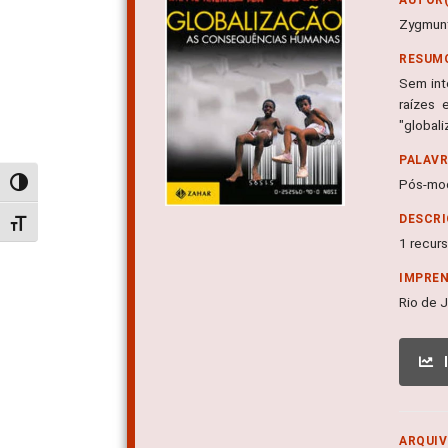
Zygmunt
RESUM
Sem int
raízes
"global
PALAV
Pós-mo
Alternar alto contraste
DESCRI
Alternar tamanho da fonte
1 recurs
IMPRE
Rio de J
ARQUIV