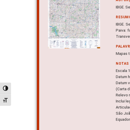
IBGE. S
RESUM
IBGE. S
Paiva: f
Transve
PALAV
Mapas t
NOTAS
Escala 
Datum ho
Datum ve
(Carta d
Alternar alto contraste
Relevo 
Alternar tamanho da fonte
Inclui l
Articul
São Jo
Equador 