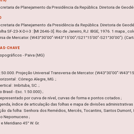
ecretaria de Planejamento da Presidência da República. Diretoria de Geodés
O
ecretaria de Planejamento da Presidência da República. Diretoria de Geodés
olha SF-23-X-D-I-3 : [MI 2646-3]. Rio de Janeiro, RJ: IBGE, 1976. 1 mapa , co
rsa de Mercator. (W43°30'00"-W43°15'00"/S21°15'00"-S21°30'00"). (Carta d
RAS-CHAVE
opográficos - Paiva (MG)
1:50.000. Projeção Universal Transversa de Mercator. (W43°30'00"-W43°1
rizontal : Córrego Alegre, MG. ;
rtical : Imbituba, SC. ;
o Brasil - Esc. 1:50.000) ;
representado por curva de nível, curvas de forma e pontos cotados ;
egenda, índice de articulação das folhas e mapa de divisões administrativas 
ação da folha: Senhora dos Remédios, Mercês, Tocantins, Santos Dumont, 
ão Nepomuceno ;
e Meridiano 45° W. Gr.