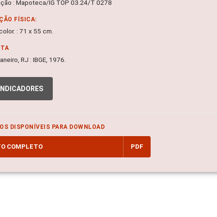
ação : Mapoteca/IG TOP 03.24/T 0278
ÇÃO FÍSICA:
olor. : 71 x 55 cm.
NTA
aneiro, RJ : IBGE, 1976.
INDICADORES
OS DISPONÍVEIS PARA DOWNLOAD
TO COMPLETO
PDF