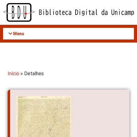
Acessar
o
conteúdo
Menu
Início
» Detalhes