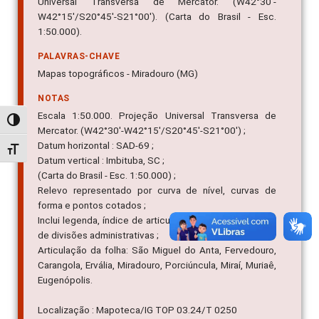
Universal Transversa de Mercator. (W42°30'-
W42°15'/S20°45'-S21°00'). (Carta do Brasil - Esc.
1:50.000).
PALAVRAS-CHAVE
Mapas topográficos - Miradouro (MG)
NOTAS
Escala 1:50.000. Projeção Universal Transversa de
Alternar alto contraste
Mercator. (W42°30'-W42°15'/S20°45'-S21°00') ;
Datum horizontal : SAD-69 ;
Alternar tamanho da fonte
Datum vertical : Imbituba, SC ;
(Carta do Brasil - Esc. 1:50.000) ;
Relevo representado por curva de nível, curvas de
forma e pontos cotados ;
Inclui legenda, índice de articulação das folhas e mapa
de divisões administrativas ;
Articulação da folha: São Miguel do Anta, Fervedouro,
Carangola, Ervália, Miradouro, Porciúncula, Miraí, Muriaê,
Eugenópolis.
Localização : Mapoteca/IG TOP 03.24/T 0250