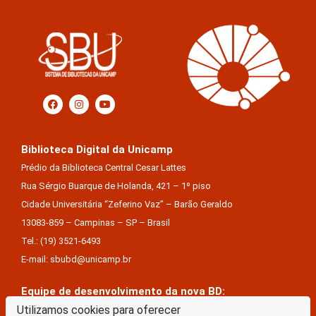
Biblioteca Digital da Unicamp
Prédio da Biblioteca Central Cesar Lattes
Rua Sérgio Buarque de Holanda, 421 – 1º piso
Cidade Universitária “Zeferino Vaz” – Barão Geraldo
13083-859 – Campinas – SP – Brasil
Tel.: (19) 3521-6493
E-mail: sbubd@unicamp.br
Equipe de desenvolvimento da nova BD:
Keite Aparecida Duarte
Utilizamos cookies para oferecer