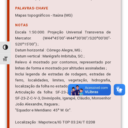
PALAVRAS-CHAVE
Mapas topográficos - Itaúna (MG)
NOTAS
Escala 1:50.000. Projeção Universal Transversa de
Mercator. (W44º45'00"-W44º30'00"/S20º00'00"-
S20º15'00") ;
Alternar alto contraste
Datum horizontal : Córrego Alegre, MG ;
Datum vertical : Marégrafo Imbituba, SC ;
Alternar tamanho da fonte
Relevo é mostrado por contornos, representado por
linhas de forma e mostrado por altitudes assinaladas ;
Inclui legenda de estradas de rodagem, estradas de
ferro, localidades, limites, vegetação, hidrografia,
localização da folha no estado, articulação da folha ;
Articulação da folha: SF-23-Z-C-IV-3, SF-23-Z-C-IV-4,
SF-23-Z-C-V-3, Divinópolis, Igarapé, Cláudio, Monsenhor
João Alexandre, Itaguara ;
"Equador e Meridiano: 45º W. Gr.".
Localização : Mapoteca/IG TOP 03.24/T 0208