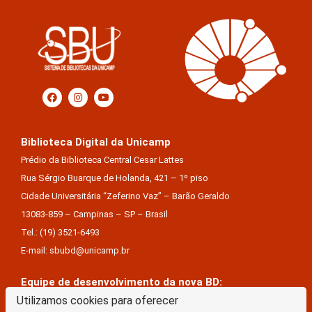
Biblioteca Digital da Unicamp
Prédio da Biblioteca Central Cesar Lattes
Rua Sérgio Buarque de Holanda, 421 – 1º piso
Cidade Universitária “Zeferino Vaz” – Barão Geraldo
13083-859 – Campinas – SP – Brasil
Tel.: (19) 3521-6493
E-mail: sbubd@unicamp.br
Equipe de desenvolvimento da nova BD:
Keite Aparecida Duarte
Utilizamos cookies para oferecer