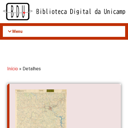
Acessar
o
conteúdo
Menu
Início
» Detalhes