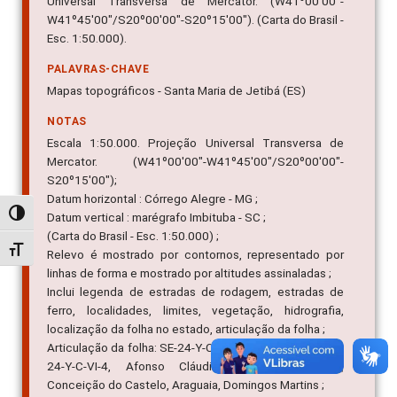
Universal Transversa de Mercator. (W41º00'00"-
W41º45'00"/S20º00'00"-S20º15'00"). (Carta do Brasil -
Esc. 1:50.000).
PALAVRAS-CHAVE
Mapas topográficos - Santa Maria de Jetibá (ES)
NOTAS
Escala 1:50.000. Projeção Universal Transversa de
Mercator. (W41º00'00"-W41º45'00"/S20º00'00"-
S20º15'00");
Datum horizontal : Córrego Alegre - MG ;
Alternar alto contraste
Datum vertical : marégrafo Imbituba - SC ;
(Carta do Brasil - Esc. 1:50.000) ;
Alternar tamanho da fonte
Relevo é mostrado por contornos, representado por
linhas de forma e mostrado por altitudes assinaladas ;
Inclui legenda de estradas de rodagem, estradas de
ferro, localidades, limites, vegetação, hidrografia,
localização da folha no estado, articulação da folha ;
Articulação da folha: SE-24-Y-C-V-4, SE-24-Y-C-VI-3, SE-
24-Y-C-VI-4, Afonso Cláudio, Santa Leopoldina,
Conceição do Castelo, Araguaia, Domingos Martins ;