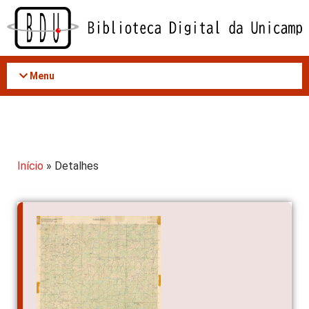
Acessar
o
conteúdo
Menu
Início
» Detalhes