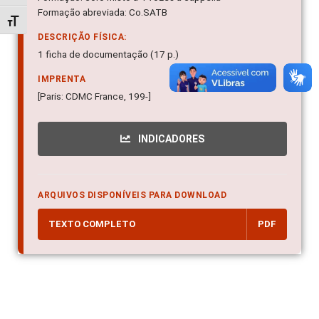
Formação abreviada: Co.SATB
Alternar tamanho da fonte
DESCRIÇÃO FÍSICA:
1 ficha de documentação (17 p.)
IMPRENTA
[Paris: CDMC France, 199-]
INDICADORES
ARQUIVOS DISPONÍVEIS PARA DOWNLOAD
TEXTO COMPLETO
PDF