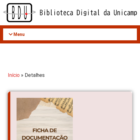
Acessar
o
conteúdo
Menu
Início
» Detalhes