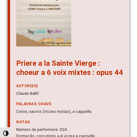
Priere a la Sainte Vierge :
choeur a 6 voix mixtes : opus 44
AUTOR(ES)
Claude Ballif
PALAVRAS-CHAVE
Coros, sacros (Vozes mistas), a cappella
NOTAS
Número de performers: 024
Alternar alto contraste
Formação: coro misto a 4 vozes a cappella