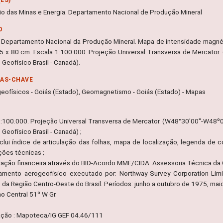
rio das Minas e Energia. Departamento Nacional de Produção Mineral
O
 Departamento Nacional da Produção Mineral. Mapa de intensidade magnétic
 75 x 80 cm. Escala 1:100.000. Projeção Universal Transversa de Mercat
 Geofísico Brasil - Canadá).
RAS-CHAVE
eofísicos - Goiás (Estado), Geomagnetismo - Goiás (Estado) - Mapas
1:100.000. Projeção Universal Transversa de Mercator. (W48°30'00"-W48º
 Geofísico Brasil - Canadá) ;
clui índice de articulação das folhas, mapa de localização, legenda de
ções técnicas ;
ação financeira através do BID-Acordo MME/CIDA. Assessoria Técnica da G
amento aerogeofísico executado por: Northway Survey Corporation Li
s da Região Centro-Oeste do Brasil. Períodos: junho a outubro de 1975, 
o Central 51º W Gr.
ação : Mapoteca/IG GEF 04.46/111