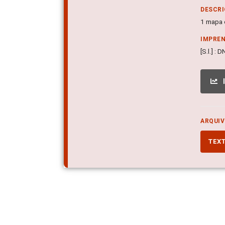
DESCRI
1 mapa c
IMPRE
[S.l.] :
ARQUIV
TEX