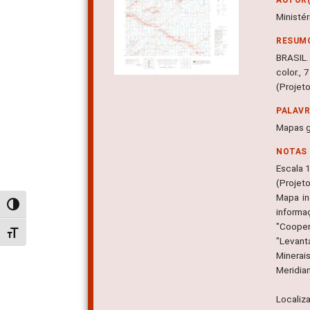
Ministé
RESUM
BRASIL.
color.,
(Projeto
PALAV
Mapas g
NOTAS
Escala 
(Projeto
Mapa in
Alternar alto contraste
informa
"Cooper
Alternar tamanho da fonte
"Levant
Minerai
Meridian
Localiz