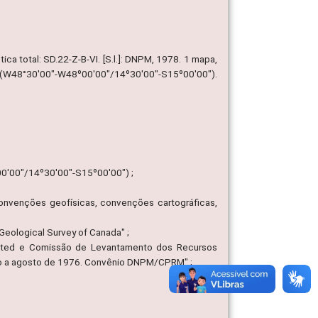
a total: SD.22-Z-B-VI. [S.l.]: DNPM, 1978. 1 mapa,
or. (W48°30'00"-W48º00'00"/14º30'00"-S15º00'00").
00'00"/14º30'00"-S15º00'00") ;
 convenções geofísicas, convenções cartográficas,
eological Survey of Canada" ;
mited e Comissão de Levantamento dos Recursos
maio a agosto de 1976. Convênio DNPM/CPRM" ;