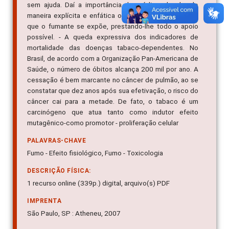
sem ajuda. Daí a importância do médico abordar de
maneira explícita e enfática os efeitos patogênicos a
que o fumante se expõe, prestando-lhe todo o apoio
possível. - A queda expressiva dos indicadores de
mortalidade das doenças tabaco-dependentes. No
Brasil, de acordo com a Organização Pan-Americana de
Saúde, o número de óbitos alcança 200 mil por ano. A
cessação é bem marcante no câncer de pulmão, ao se
constatar que dez anos após sua efetivação, o risco do
câncer cai para a metade. De fato, o tabaco é um
carcinógeno que atua tanto como indutor efeito
mutagênico-como promotor - proliferação celular
PALAVRAS-CHAVE
Fumo - Efeito fisiológico, Fumo - Toxicologia
DESCRIÇÃO FÍSICA:
1 recurso online (339p.) digital, arquivo(s) PDF
IMPRENTA
São Paulo, SP : Atheneu, 2007