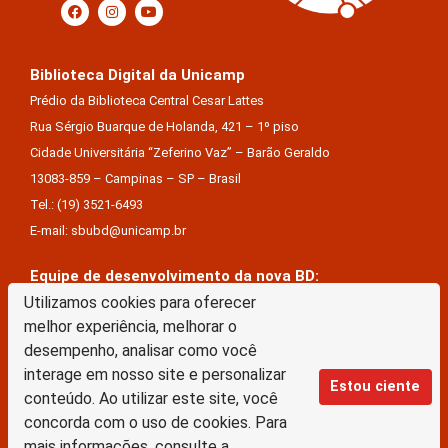
Biblioteca Digital da Unicamp
Prédio da Biblioteca Central Cesar Lattes
Rua Sérgio Buarque de Holanda, 421 – 1º piso
Cidade Universitária “Zeferino Vaz” – Barão Geraldo
13083-859 – Campinas – SP – Brasil
Tel.: (19) 3521-6493
E-mail: sbubd@unicamp.br
Equipe de desenvolvimento da nova BD:
Utilizamos cookies para oferecer
Keite Aparecida Duarte
melhor experiência, melhorar o
Márcio Vinícius De Jesus Almeida
desempenho, analisar como você
Saul Victor De Castro E Silva
interage em nosso site e personalizar
Estou ciente
conteúdo. Ao utilizar este site, você
A Biblioteca Digital da Unicamp está licenciado com uma Licença Creative Commons –
concorda com o uso de cookies. Para
Atribuição Sem Derivações 4.0 Internacional
mais informações, consulte a