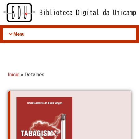
Acessar
o
conteúdo
Menu
Início
» Detalhes