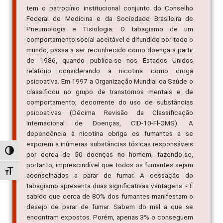
tem o patrocínio institucional conjunto do Conselho
Federal de Medicina e da Sociedade Brasileira de
Pneumologia e Tisiologia. O tabagismo de um
comportamento social aceitável e difundido por todo o
mundo, passa a ser reconhecido como doença a partir
de 1986, quando publica-se nos Estados Unidos
relatório considerando a nicotina como droga
psicoativa. Em 1997 a Organização Mundial da Saúde o
classificou no grupo de transtornos mentais e de
comportamento, decorrente do uso de substâncias
psicoativas (Décima Revisão da Classificação
Internacional de Doenças, CID-10-Fl-OMS). A
dependência à nicotina obriga os fumantes a se
exporem a inúmeras substâncias tóxicas responsáveis
Alternar alto contraste
por cerca de 50 doenças no homem, fazendo-se,
portanto, imprescindível que todos os fumantes sejam
Alternar tamanho da fonte
aconselhados a parar de fumar. A cessação do
tabagismo apresenta duas significativas vantagens: - É
sabido que cerca de 80% dos fumantes manifestam o
desejo de parar de fumar. Sabem do mal a que se
encontram expostos. Porém, apenas 3% o conseguem