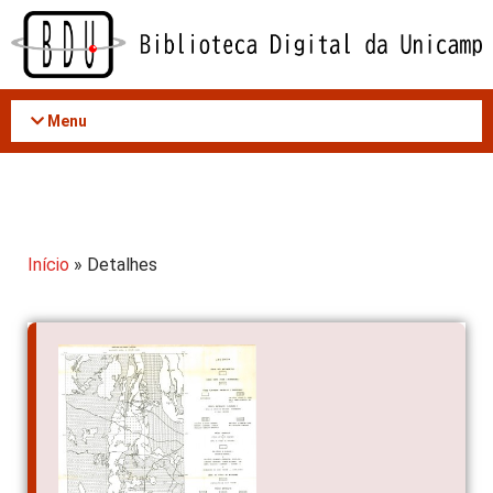
Acessar
o
conteúdo
Menu
Início
» Detalhes