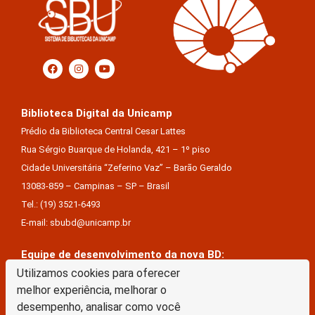
Biblioteca Digital da Unicamp
Prédio da Biblioteca Central Cesar Lattes
Rua Sérgio Buarque de Holanda, 421 – 1º piso
Cidade Universitária “Zeferino Vaz” – Barão Geraldo
13083-859 – Campinas – SP – Brasil
Tel.: (19) 3521-6493
E-mail: sbubd@unicamp.br
Equipe de desenvolvimento da nova BD:
Utilizamos cookies para oferecer
Keite Aparecida Duarte
melhor experiência, melhorar o
Márcio Vinícius De Jesus Almeida
desempenho, analisar como você
Saul Victor De Castro E Silva