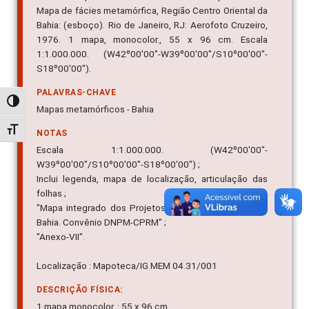
Mapa de fácies metamórfica, Região Centro Oriental da
Bahia: (esboço). Rio de Janeiro, RJ: Aerofoto Cruzeiro,
1976. 1 mapa, monocolor., 55 x 96 cm. Escala
1:1.000.000. (W42º00'00"-W39º00'00"/S10º00'00"-
S18º00'00").
PALAVRAS-CHAVE
Alternar alto contraste
Mapas metamórficos - Bahia
Alternar tamanho da fonte
NOTAS
Escala 1:1.000.000. (W42º00'00"-
W39º00'00"/S10º00'00"-S18º00'00") ;
Inclui legenda, mapa de localização, articulação das
folhas ;
"Mapa integrado dos Projetos Bahia, Bahia II e Sul da
Bahia. Convênio DNPM-CPRM" ;
"Anexo-VII".
Localização : Mapoteca/IG MEM 04.31/001
DESCRIÇÃO FÍSICA:
1 mapa monocolor. : 55 x 96 cm.