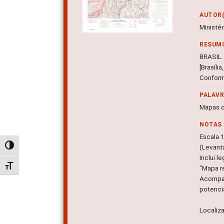
AUTOR(
Ministé
RESUM
BRASIL.
[Brasíl
Conform
PALAV
Mapas d
NOTAS
Escala 
Alternar alto contraste
(Levanta
Inclui l
Alternar tamanho da fonte
"Mapa r
Acompan
potenci
Localiz