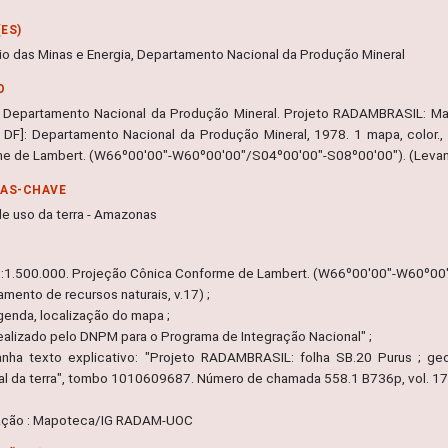
ES)
rio das Minas e Energia, Departamento Nacional da Produção Mineral
O
 Departamento Nacional da Produção Mineral. Projeto RADAMBRASIL: Mapa
ia, DF]: Departamento Nacional da Produção Mineral, 1978. 1 mapa, color.
e de Lambert. (W66º00'00"-W60º00'00"/S04º00'00"-S08º00'00"). (Levanta
RAS-CHAVE
e uso da terra - Amazonas
1:1.500.000. Projeção Cônica Conforme de Lambert. (W66º00'00"-W60º00
mento de recursos naturais, v.17) ;
egenda, localização do mapa ;
ealizado pelo DNPM para o Programa de Integração Nacional" ;
ha texto explicativo: "Projeto RADAMBRASIL: folha SB.20 Purus ; geo
al da terra", tombo 1010609687. Número de chamada 558.1 B736p, vol. 17.
ação : Mapoteca/IG RADAM-UOC