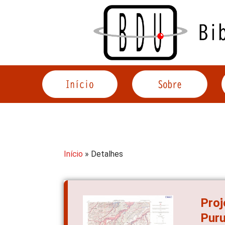
Acessar
o
conteúdo
Início
» Detalhes
Proj
Pur